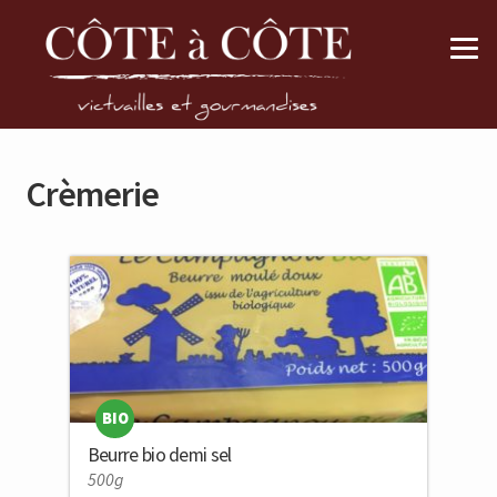
Aller
Aller
à
au
la
contenu
navigation
Crèmerie
BIO
Beurre bio demi sel
500g