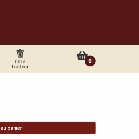
0
Côté
Traiteur
arti
cle
 au panier