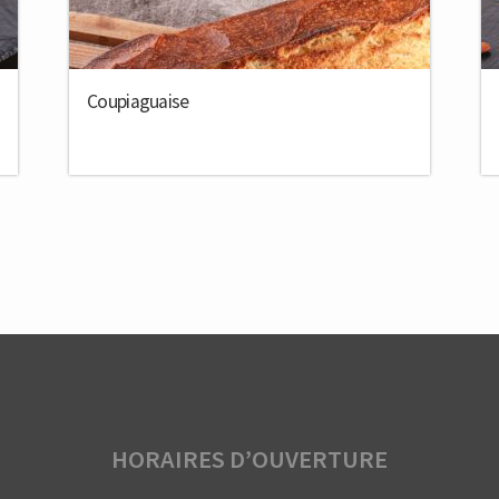
Total du produit
0,01€
Total des options
0,00€
Coupiaguaise
Total
0,01€
HORAIRES D’OUVERTURE