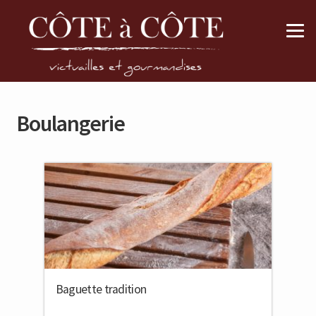
Aller
Aller
à
au
la
contenu
navigation
Boulangerie
Baguette tradition