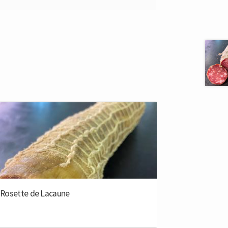
Total du produit
0,02€
Total des options
0,00€
Rosette de Lacaune
Total
0,02€