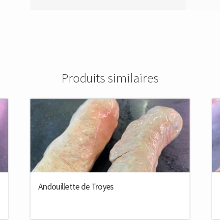
Produits similaires
Total du produit
0,02€
Total des options
0,00€
Andouillette de Troyes
Total
0,02€