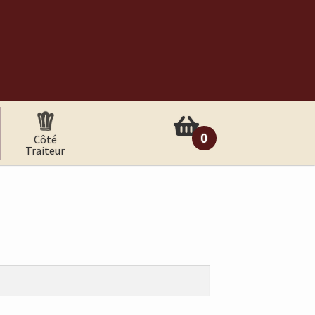
0
Côté
Traiteur
arti
cle