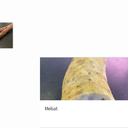
Total du produit
0,02€
Total des options
0,00€
Melsat
Total
0,02€